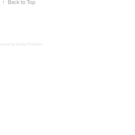
↑
Back to Top
wered by
Adobe Portfolio