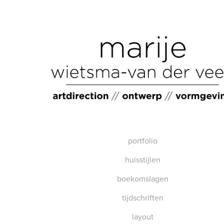
portfolio
huisstijlen
boekomslagen
tijdschriften
layout