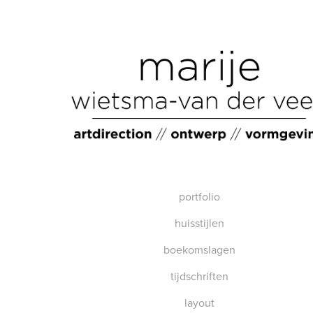
portfolio
huisstijlen
boekomslagen
tijdschriften
layout